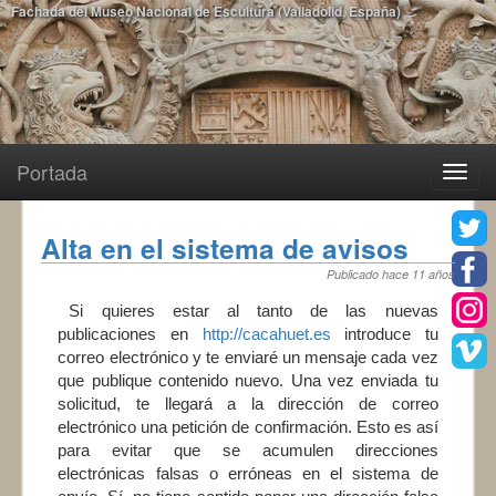
Fachada del Museo Nacional de Escultura (Valladolid, España)
Portada
Toggle
navigatio
Alta en el sistema de avisos
Publicado hace 11 años
Si quieres estar al tanto de las nuevas
publicaciones en
http://cacahuet.es
introduce tu
correo electrónico y te enviaré un mensaje cada vez
que publique contenido nuevo. Una vez enviada tu
solicitud, te llegará a la dirección de correo
electrónico una petición de confirmación. Esto es así
para evitar que se acumulen direcciones
electrónicas falsas o erróneas en el sistema de