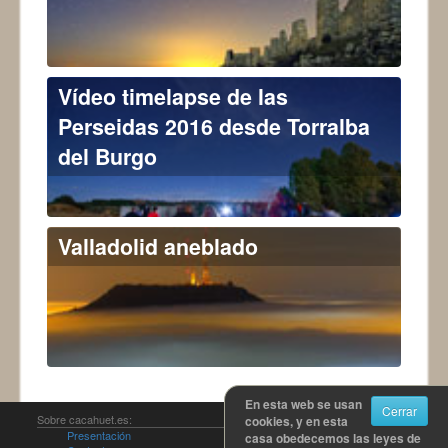
Vídeo timelapse de las
Perseidas 2016 desde Torralba
del Burgo
Valladolid aneblado
En esta web se usan
Cerrar
Sobre cacahuet.es:
cookies, y en esta
Presentación
Política de uso y disfrute
casa obedecemos las leyes de