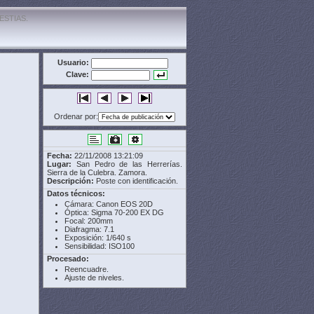
ESTIAS.
Usuario:
Clave:
Ordenar por:
Fecha:
22/11/2008 13:21:09
Lugar:
San Pedro de las Herrerías.
Sierra de la Culebra. Zamora.
Descripción:
Poste con identificación.
Datos técnicos:
Cámara: Canon EOS 20D
Óptica: Sigma 70-200 EX DG
Focal: 200mm
Diafragma: 7.1
Exposición: 1/640 s
Sensibilidad: ISO100
Procesado:
Reencuadre.
Ajuste de niveles.